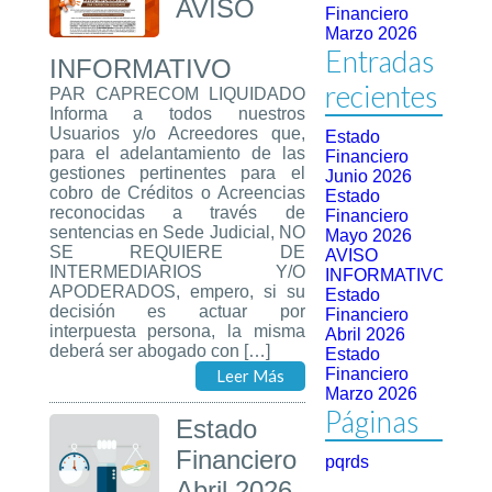
AVISO
Financiero
Marzo 2026
Entradas
INFORMATIVO
recientes
PAR CAPRECOM LIQUIDADO
Informa a todos nuestros
Usuarios y/o Acreedores que,
Estado
para el adelantamiento de las
Financiero
gestiones pertinentes para el
Junio 2026
cobro de Créditos o Acreencias
Estado
reconocidas a través de
Financiero
sentencias en Sede Judicial, NO
Mayo 2026
SE REQUIERE DE
AVISO
INTERMEDIARIOS Y/O
INFORMATIVO
APODERADOS, empero, si su
Estado
decisión es actuar por
Financiero
interpuesta persona, la misma
Abril 2026
deberá ser abogado con […]
Estado
Financiero
Leer Más
Marzo 2026
Páginas
Estado
Financiero
pqrds
Abril 2026