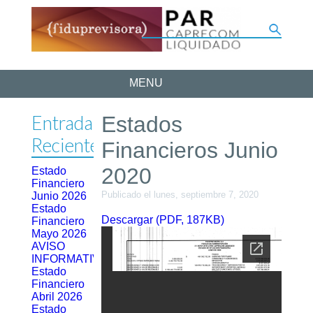
MENU
Entradas
Estados
Recientes
Financieros Junio
2020
Estado
Financiero
Publicado el lunes, septiembre 7, 2020
Junio 2026
Estado
Descargar (PDF, 187KB)
Financiero
Mayo 2026
AVISO
INFORMATIVO
Estado
Financiero
Abril 2026
Estado