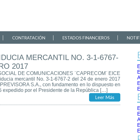
CONTRATACIÓN
ESTADOS FINANCIEROS
NOTIF
DUCIA MERCANTIL NO. 3-1-6767-
RO 2017
E
E
N SOCIAL DE COMUNICACIONES ¨CAPRECOM¨ EICE
iducia mercantil No. 3-1-6767-2 del 24 de enero 2017
E
 PREVISORA S.A., con fundamento en lo dispuesto en
E
5 expedido por el Presidente de la República […]
Leer Más
E
E
E
E