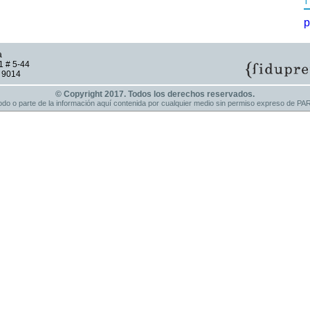
p
a
1 # 5-44
9 9014
© Copyright 2017. Todos los derechos reservados.
 todo o parte de la información aquí contenida por cualquier medio sin permiso expreso d