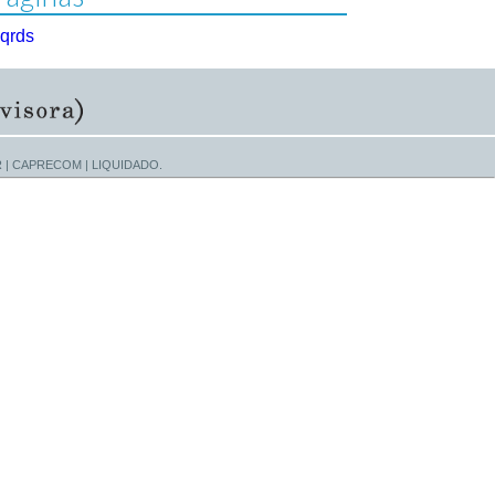
qrds
e PAR | CAPRECOM | LIQUIDADO.