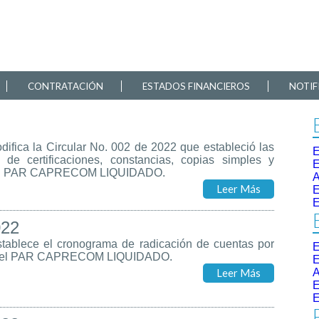
CONTRATACIÓN
ESTADOS FINANCIEROS
NOTIF
difica la Circular No. 002 de 2022 que estableció las
E
n de certificaciones, constancias, copias simples y
E
s del PAR CAPRECOM LIQUIDADO.
Leer Más
E
E
022
stablece el cronograma de radicación de cuentas por
E
22 del PAR CAPRECOM LIQUIDADO.
E
Leer Más
E
E