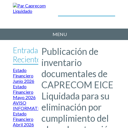
MENU
Entradas
Publicación de
Recientes
inventario
Estado
documentales de
Financiero
Junio 2026
CAPRECOM EICE
Estado
Financiero
Liquidada para su
Mayo 2026
AVISO
eliminación por
INFORMATIVO
Estado
cumplimiento del
Financiero
Abril 2026