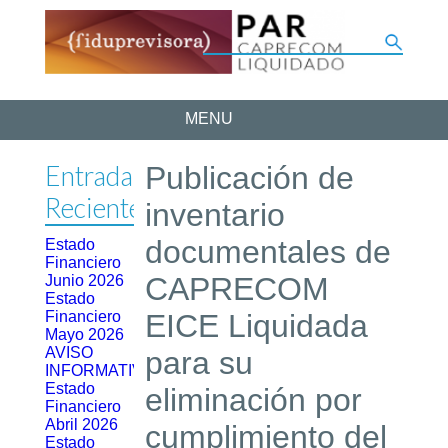
MENU
Entradas
Publicación de
Recientes
inventario
documentales de
Estado
Financiero
CAPRECOM
Junio 2026
Estado
Financiero
EICE Liquidada
Mayo 2026
AVISO
para su
INFORMATIVO
Estado
eliminación por
Financiero
Abril 2026
cumplimiento del
Estado