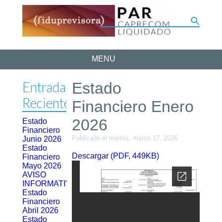
MENU
Entradas
Estado
Recientes
Financiero Enero
2026
Estado
Financiero
Publicado el martes, marzo 17, 2026
Junio 2026
Estado
Descargar (PDF, 449KB)
Financiero
Mayo 2026
AVISO
INFORMATIVO
Estado
Financiero
Abril 2026
Estado