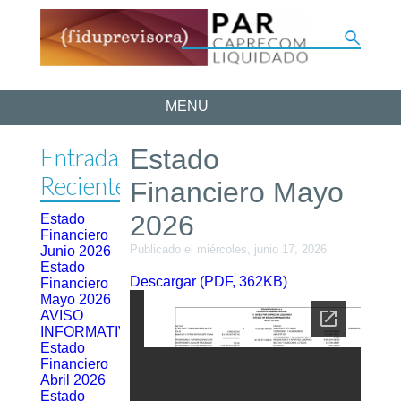
MENU
Entradas
Estado
Recientes
Financiero Mayo
2026
Estado
Financiero
Publicado el miércoles, junio 17, 2026
Junio 2026
Estado
Descargar (PDF, 362KB)
Financiero
Mayo 2026
AVISO
INFORMATIVO
Estado
Financiero
Abril 2026
Estado