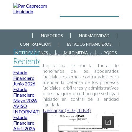
NOSOTROS
NORMATIVIDAD
CONTRATACIÓN
ESTADOS FINANCIEROS
Entradas
Circular 001 de 2017
NOTIFICACIONES
MULTIMEDIA
PQRDS
Publicado el viernes, marzo 3, 2017
Recientes
Por la cual se fijan las tarifas de
honorarios de los apoderados
Estado
judiciales externos contratados para
Financiero
atender la defensa de los procesos
Junio 2026
judiciales, arbitrares y administrativos
Estado
o de cualquier otro tipo que se hayan
Financiero
iniciado en contra de la entidad
Mayo 2026
liquidada
AVISO
Descargar (PDF, 41KB)
INFORMATIVO
Estado
Financiero
Abril 2026