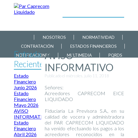
NOSOTROS
NORMATIVIDAD
CONTRATACIÓN
ESTADOS FINANCIEROS
Entradas
AVISO
NOTIFICACIONES
MULTIMEDIA
PQRDS
Recientes
INFORMATIVO
Estado
Publicado el miércoles, julio 11, 2018
Financiero
Junio 2026
Señores:
Estado
Acreedores CAPRECOM EICE
Financiero
LIQUIDADO
Mayo 2026
AVISO
Fiduciaria La Previsora S.A., en su
INFORMATIVO
calidad de vocera y administradora
Estado
del PAR CAPRECOM LIQUIDADO
Financiero
ha venido efectuando los pagos a los
Abril 2026
acreedores reconocidos en la