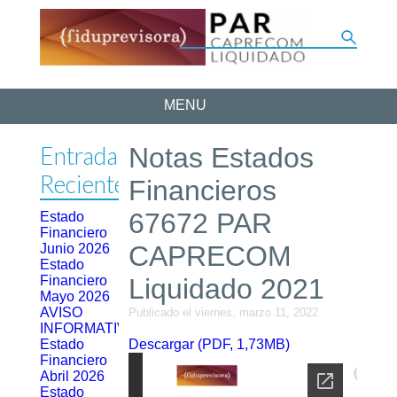
MENU
Entradas
Notas Estados
Recientes
Financieros
67672 PAR
Estado
Financiero
CAPRECOM
Junio 2026
Estado
Financiero
Liquidado 2021
Mayo 2026
AVISO
Publicado el viernes, marzo 11, 2022
INFORMATIVO
Estado
Descargar (PDF, 1,73MB)
Financiero
Abril 2026
Estado