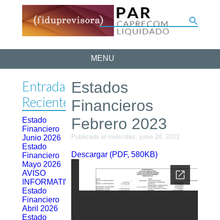
MENU
Entradas
Estados
Recientes
Financieros
Febrero 2023
Estado
Financiero
Publicado el miércoles, junio 28, 2023
Junio 2026
Estado
Descargar (PDF, 580KB)
Financiero
Mayo 2026
AVISO
INFORMATIVO
Estado
Financiero
Abril 2026
Estado