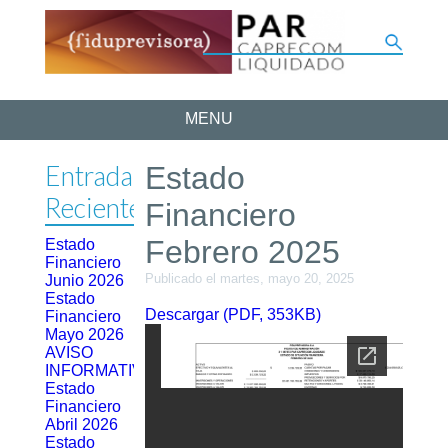
MENU
Entradas
Estado
Recientes
Financiero
Febrero 2025
Estado
Financiero
Publicado el martes, mayo 20, 2025
Junio 2026
Estado
Descargar (PDF, 353KB)
Financiero
Mayo 2026
AVISO
INFORMATIVO
Estado
Financiero
Abril 2026
Estado