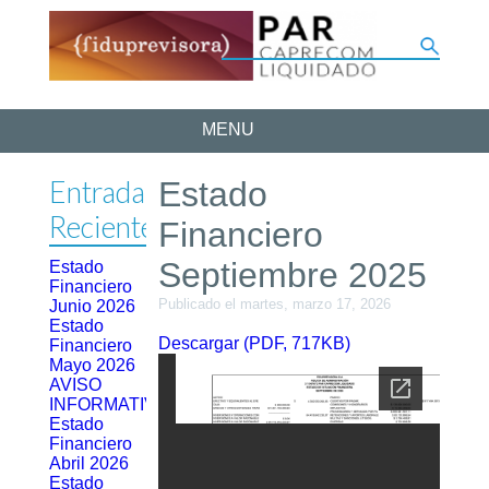
MENU
Entradas
Estado
Recientes
Financiero
Septiembre 2025
Estado
Financiero
Publicado el martes, marzo 17, 2026
Junio 2026
Estado
Descargar (PDF, 717KB)
Financiero
Mayo 2026
AVISO
INFORMATIVO
Estado
Financiero
Abril 2026
Estado